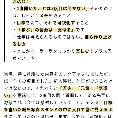
き込む！
・
1度聞いたことは2度目は聞かない。
そのために
は、しっかり
メモ
を取ること
・
目標
をたて、それを
可視化
すること
・
「学ぶ」の語源は「真似る」
です
・仕事は与えられるものではない、
自ら作り上げ
るもの
・とにかく一瞬一瞬をしっかり
楽しむ
！プラス思
考でいこう
当時、特に意識した内容をピックアップしましたが、
ほぼ全ての項目でした。新人時代、仕事ができるわけ
ではないので、それならと
「若さ」「元気」「気遣
い」
を意識して、2度目の同じ質問して、ある先輩に
激怒され（今では感謝しています！）、デスクに
目標
を書いた紙を写真スタンドの中に入れて常に見えるよ
う
にしていたのも思い出します。今でも「可視化」は